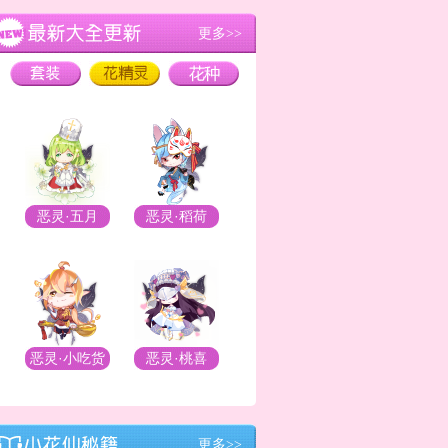
更多>>
恶灵·五月
恶灵·稻荷
恶灵·小吃货
恶灵·桃喜
更多>>