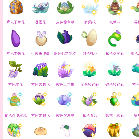
紫色玉兰花
凝露花
蓝色梭鱼草
吟霜花
佩兰花
寻
紫色木菊花
小紫兔狸藻
黑色心之水滴
绿色桃花
紫色夕雾花
黑色
紫色樱花
紫色大丽花
紫色三角梅
金色铃铛花
银色铃铛花
紫
紫色沙漠玫瑰
紫色龙胆花
紫色含羞草
紫色百合
智慧元素花
摘