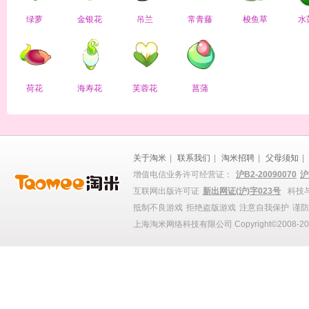
绿萝
金银花
吊兰
常青藤
梭鱼草
水
荷花
海寿花
芙蓉花
菖蒲
关于淘米
|
联系我们
|
淘米招聘
|
父母须知
|
增值电信业务许可经营证：
沪B2-20090070
沪
互联网出版许可证
新出网证(沪)字023号
科技与
抵制不良游戏
拒绝盗版游戏
注意自我保护
谨防
上海淘米网络科技有限公司 Copyright©2008-2022 T