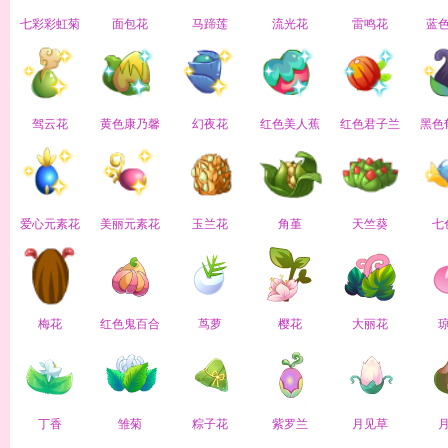
七彩彩虹菊
面包花
马蹄莲
流光花
雷鸣花
蓝
驾云花
黄色康乃馨
幻夜花
红色美人蕉
红色君子兰
黑色
爱心元素花
美丽元素花
玉兰花
角堇
天竺葵
七
梅花
红色鬼百合
茑萝
樱花
大丽花
丁香
雏菊
粽子花
紫罗兰
月见草