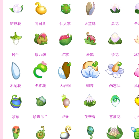
绣球花
向日葵
仙人掌
天堂鸟
昙花
圣
铃兰
康乃馨
红掌
杜鹃
茶花
冰
木菊花
夕雾花
大岩桐
蝴蝶
勿忘我
风
紫藤
珍珠吊兰
迎春
夜来香
雪滴花
小